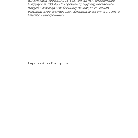
должника банкротом, Арбитражный суд принял заявление.
Сотрудники ООО «ЦСПБ» провели процедуру, участвовали
в судебных заседаниях. Очень переживал, но конечным
результатом остался доволен. Жизнь началась с чистого листа.
Спасибо Вам огромное!!!
Ларионов Олег Викторович
О КОМПАНИИ