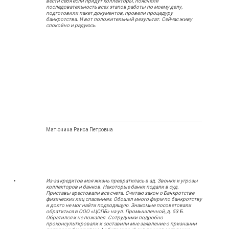
вести себя если придут коллекторы, пояснили
последовательность всех этапов работы по моему делу,
подготовили пакет документов, провели процедуру
банкротства. И вот положительный результат. Сейчас живу
спокойно и радуюсь.
Матюнина Раиса Петровна
Из-за кредитов моя жизнь превратилась в ад. Звонки и угрозы
коллекторов и банков. Некоторые банки подали в суд.
Приставы арестовали все счета. Считаю закон о Банкротстве
физических лиц спасением. Обошел много фирм по банкротству
и долго не мог найти подходящую. Знакомые посоветовали
обратиться в ООО «ЦСПБ» на ул. Промышленной, д. 53 Б.
Обратился и не пожалел. Сотрудники подробно
проконсультировали и составили мне заявление о признании