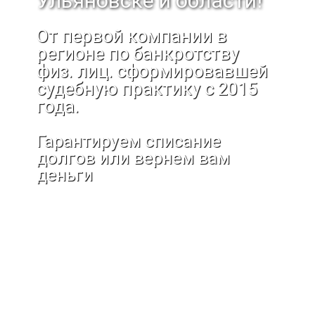
Ульяновске и области!
От первой компании в
регионе по банкротству
физ. лиц. сформировавшей
судебную практику с 2015
года.
Гарантируем списание
долгов или вернем вам
деньги
От 4900 руб/мес с отсрочкой
платежа
Фиксированная стоимость
процедуры без дополнительных
платежей
Свой Арбитражный управляющий
Безлимитные бесплатные