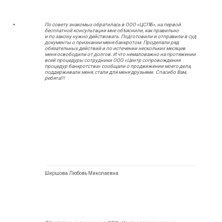
По совету знакомых обратилась в ООО «ЦСПБ», на первой
бесплатной консультации мне объяснили, как правильно
и по закону нужно действовать. Подготовили и отправили в суд
документы о признании меня банкротом. Проделали ряд
обязательных действий и по истечении нескольких месяцев
меня освободили от долгов. И что немаловажно на протяжении
всей процедуры сотрудники ООО «Центр сопровождения
процедур банкротства» сообщали о продвижении моего дела,
поддерживали меня, стали для меня друзьями. Спасибо Вам,
ребята!!!
Ширшова Любовь Миколаевна