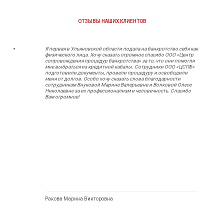
ОТЗЫВЫ НАШИХ КЛИЕНТОВ
Я первая в Ульяновской области подала на банкротство себя как
физического лица. Хочу сказать огромное спасибо ООО «Центр
сопровождения процедур банкротства» за то, что они помогли
мне выбраться из кредитной кабалы. Сотрудники ООО «ЦСПБ»
подготовили документы, провели процедуру и освободили
меня от долгов. Особо хочу сказать слова благодарности
сотрудникам Внуковой Марине Валерьевне и Волковой Олесе
Николаевне за их профессионализм и человечность. Спасибо
Вам огромное!
Ракова Марина Викторовна