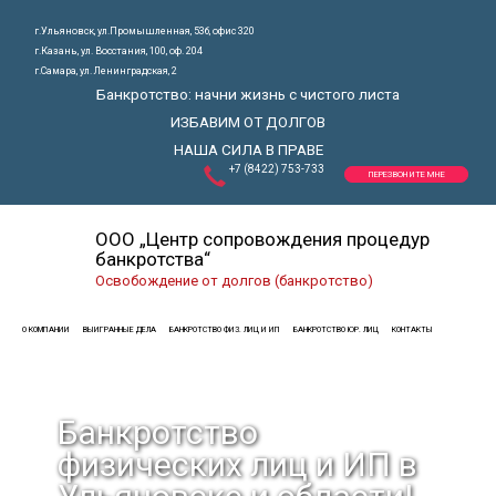
г.Ульяновск, ул.Промышленная, 53б, офис 320
г.Казань, ул. Восстания, 100, оф. 204
г.Самара, ул. Ленинградская, 2
Банкротство: начни жизнь с чистого листа
ИЗБАВИМ ОТ ДОЛГОВ
НАША СИЛА В ПРАВЕ
+7 (8422) 753-733
ПЕРЕЗВОНИТЕ МНЕ
ООО „Центр сопровождения процедур
банкротства“
Освобождение от долгов (банкротство)
О КОМПАНИИ
ВЫИГРАННЫЕ ДЕЛА
БАНКРОТСТВО ФИЗ. ЛИЦ И ИП
БАНКРОТСТВО ЮР. ЛИЦ
КОНТАКТЫ
Банкротство
физических лиц и ИП в