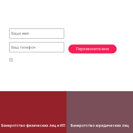
консультации юриста
МЫ ЗНАЕМ, ЧТО ДЕЛАТЬ!
Перезвоните мне
Я даю согласие на обработку моих персональных данных в
соответствии с
условиями
.
Банкротство физических лиц и ИП
Банкротство юридических лиц