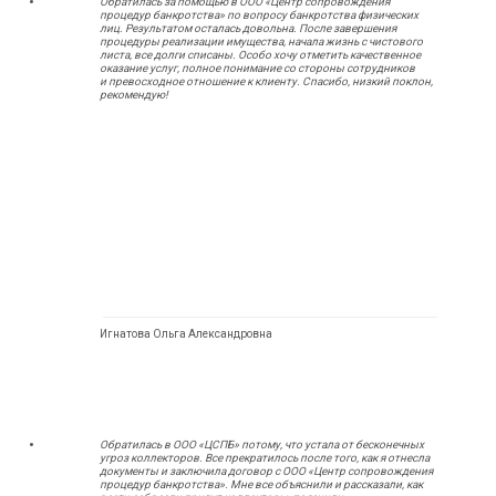
Обратилась за помощью в ООО «Центр сопровождения
процедур банкротства» по вопросу банкротства физических
лиц. Результатом осталась довольна. После завершения
процедуры реализации имущества, начала жизнь с чистового
листа, все долги списаны. Особо хочу отметить качественное
оказание услуг, полное понимание со стороны сотрудников
и превосходное отношение к клиенту. Спасибо, низкий поклон,
рекомендую!
Игнатова Ольга Александровна
Обратилась в ООО «ЦСПБ» потому, что устала от бесконечных
угроз коллекторов. Все прекратилось после того, как я отнесла
документы и заключила договор с ООО «Центр сопровождения
процедур банкротства». Мне все объяснили и рассказали, как